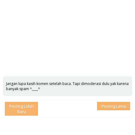
Jangan lupa kasih komen setelah baca. Tapi dimoderasi dulu yak karena
banyak spam ^____^
Posting Lebih
Posting Lama
Baru