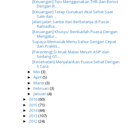
[Keuangan] Tips Menggunakan THR dan Bonus
Dengan B...
[Keuangan] Tetap Gunakan Akal Sehat Saat
Sale dan ...
Jalan-Jalan Santai dan Berbelanja di Pasar
Ramadha...
[Keuangan] Khusyu' Beribadah Puasa Dengan
Mengatur...
Supaya Memasak Menu Sahur Dengan Cepat
dan Praktis...
[Parenting] Si Anak Malas Minum ASIP dan
Sedang GT...
[Kesehatan] Menjalankan Puasa Sehat Dengan
5 Cara
Mei
(3)
►
April
(5)
►
Maret
(3)
►
Februari
(3)
►
Januari
(4)
►
2016
(60)
►
2015
(71)
►
2014
(44)
►
2013
(107)
►
2012
(24)
►