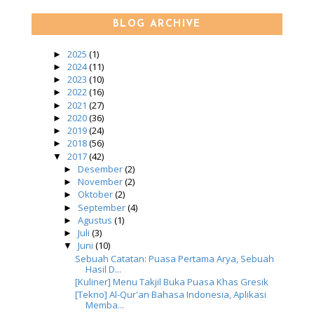
BLOG ARCHIVE
2025
(1)
►
2024
(11)
►
2023
(10)
►
2022
(16)
►
2021
(27)
►
2020
(36)
►
2019
(24)
►
2018
(56)
►
2017
(42)
▼
Desember
(2)
►
November
(2)
►
Oktober
(2)
►
September
(4)
►
Agustus
(1)
►
Juli
(3)
►
Juni
(10)
▼
Sebuah Catatan: Puasa Pertama Arya, Sebuah
Hasil D...
[Kuliner] Menu Takjil Buka Puasa Khas Gresik
[Tekno] Al-Qur'an Bahasa Indonesia, Aplikasi
Memba...