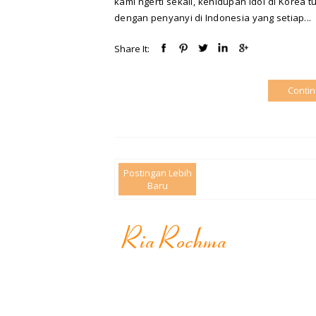
kami ngerti sekali, kehidupan idol di Korea 
dengan penyanyi di Indonesia yang setiap...
Share It:
Conti
Postingan Lebih
Baru