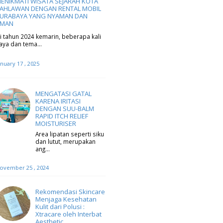
ENIKMATI WISATA SEJARAH KOTA
AHLAWAN DENGAN RENTAL MOBIL
URABAYA YANG NYAMAN DAN
MAN
i tahun 2024 kemarin, beberapa kali
aya dan tema…
anuary 17 , 2025
MENGATASI GATAL
KARENA IRITASI
DENGAN SUU-BALM
RAPID ITCH RELIEF
MOISTURISER
Area lipatan seperti siku
dan lutut, merupakan
ang…
ovember 25 , 2024
Rekomendasi Skincare
Menjaga Kesehatan
Kulit dari Polusi :
Xtracare oleh Interbat
Aesthetic