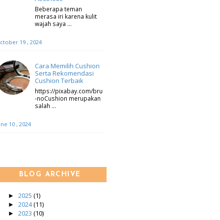
Beberapa teman
merasa iri karena kulit
wajah saya …
ctober 19 , 2024
Cara Memilih Cushion
Serta Rekomendasi
Cushion Terbaik
https://pixabay.com/bru
-noCushion merupakan
salah …
une 10 , 2024
BLOG ARCHIVE
2025
(1)
►
2024
(11)
►
2023
(10)
►