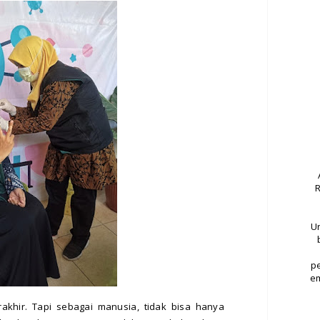
R
Un
p
em
khir. Tapi sebagai manusia, tidak bisa hanya