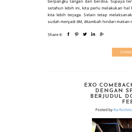
berpangku tangan dan berdoa. Supaya ter
setahun lebih ini, kita perlu melakukan ha
kita lebih terjaga. Selain tetap melaksan
sudah menjadi 6M, ditambah hindari makan-
Share It:
Conti
EXO COMEBAC
DENGAN S
BERJUDUL D
FE
Posted by
Ria Rochm