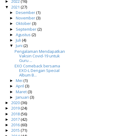
2022
(16)
►
2021
(27)
▼
Desember
(1)
►
November
(3)
►
Oktober
(3)
►
September
(2)
►
Agustus
(2)
►
Juli
(4)
►
Juni
(2)
▼
Pengalaman Mendapatkan
Vaksin Covid-19 untuk
Guru ...
EXO Comeback bersama
EXO-L Dengan Special
Album B...
Mei
(1)
►
April
(3)
►
Maret
(3)
►
Januari
(3)
►
2020
(36)
►
2019
(24)
►
2018
(56)
►
2017
(42)
►
2016
(60)
►
2015
(71)
►
2014
(44)