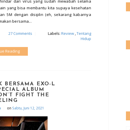
hindar dari virus yang sudah mewabah selama
l lain yang bisa membantu kita supaya kesehatan
akan 5M dengan disiplin (eh, sekarang kabarnya
makan bersama...
27 Comments
|
Labels:
Review
,
Tentang
Hidup
nue Reading
K BERSAMA EXO-L
PECIAL ALBUM
ON’T FIGHT THE
ELING
|
a
on
Sabtu, Juni 12, 2021