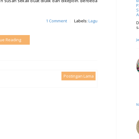
tuh susah sekali buat diulik dan dikepoin. Berbeda
M
P
S
A
1 Comment
|
Labels:
Lagu
D
s
nue Reading
J
Postingan Lama
N