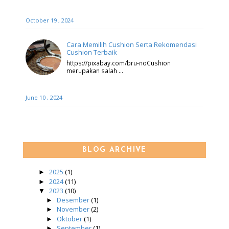
October 19 , 2024
Cara Memilih Cushion Serta Rekomendasi
Cushion Terbaik
https://pixabay.com/bru-noCushion
merupakan salah …
June 10 , 2024
BLOG ARCHIVE
2025
(1)
►
2024
(11)
►
2023
(10)
▼
Desember
(1)
►
November
(2)
►
Oktober
(1)
►
September
(1)
►