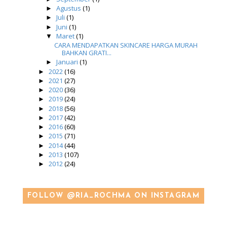
Agustus
(1)
►
Juli
(1)
►
Juni
(1)
►
Maret
(1)
▼
CARA MENDAPATKAN SKINCARE HARGA MURAH
BAHKAN GRATI...
Januari
(1)
►
2022
(16)
►
2021
(27)
►
2020
(36)
►
2019
(24)
►
2018
(56)
►
2017
(42)
►
2016
(60)
►
2015
(71)
►
2014
(44)
►
2013
(107)
►
2012
(24)
►
FOLLOW @RIA_ROCHMA ON INSTAGRAM