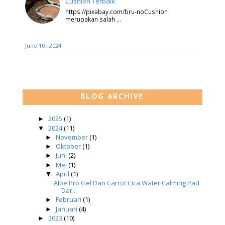
Cushion Terbaik
https://pixabay.com/bru-noCushion
merupakan salah …
June 10 , 2024
BLOG ARCHIVE
2025
(1)
►
2024
(11)
▼
November
(1)
►
Oktober
(1)
►
Juni
(2)
►
Mei
(1)
►
April
(1)
▼
Aloe Pro Gel Dan Carrot Cica Water Calming Pad
Dar...
Februari
(1)
►
Januari
(4)
►
2023
(10)
►